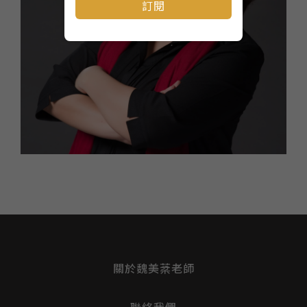
訂閱
關於魏美棻老師