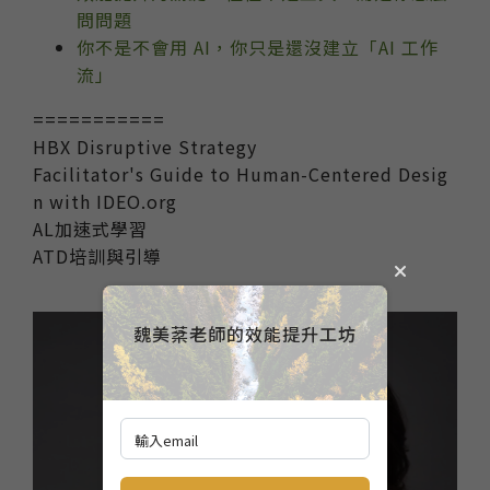
問問題
你不是不會用 AI，你只是還沒建立「AI 工作
流」
===========
HBX Disruptive Strategy
Facilitator's Guide to Human-Centered Desig
n with IDEO.org
AL加速式學習
ATD培訓與引導
魏美棻老師的效能提升工坊