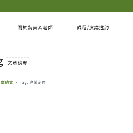
坊
關於魏美棻老師
課程/演講邀約
g
文章總覽
文章總覽
Tag: 專業定位