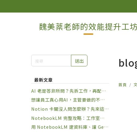
魏美棻老師的效能提升工
blo
送出
最新文章
首頁
AI 老是答非所問？先拆工作，再配角
色
想讓員工真心用AI，主管要做的不是
規定，是設計習慣
Notion 卡關沒人問怎麼辦？先來這裡
練幾局再說
NotebookLM 完整攻略：工作室九種
一鍵產出 + 下指令六大原則，讓知識
用 NotebookLM 建資料庫、讓 Gem
庫真正幫你做事
ini 動手做事：兩套 Google AI 串接