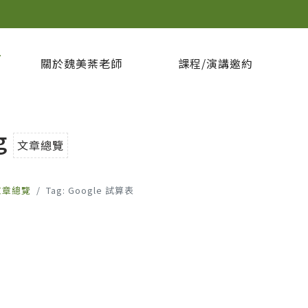
坊
關於魏美棻老師
課程/演講邀約
g
文章總覽
文章總覽
Tag: Google 試算表