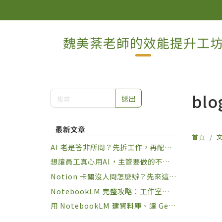
魏美棻老師的效能提升工
blo
送出
最新文章
首頁
AI 老是答非所問？先拆工作，再配角
色
想讓員工真心用AI，主管要做的不是
規定，是設計習慣
Notion 卡關沒人問怎麼辦？先來這裡
練幾局再說
NotebookLM 完整攻略：工作室九種
一鍵產出 + 下指令六大原則，讓知識
用 NotebookLM 建資料庫、讓 Gem
庫真正幫你做事
ini 動手做事：兩套 Google AI 串接