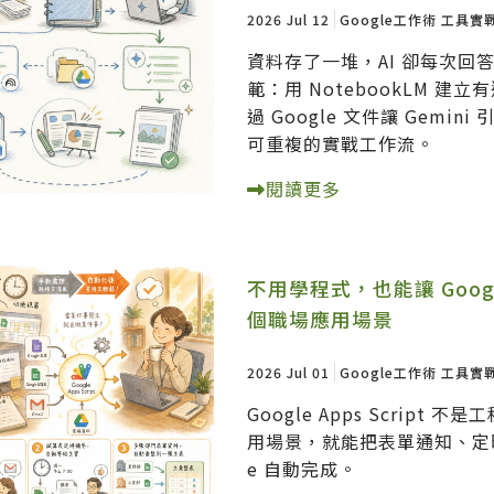
2026 Jul 12
Google工作術
工具實
資料存了一堆，AI 卻每次
範：用 NotebookLM 
過 Google 文件讓 Gem
可重複的實戰工作流。
閱讀更多
不用學程式，也能讓 Googl
個職場應用場景
2026 Jul 01
Google工作術
工具實
Google Apps Scrip
用場景，就能把表單通知、定時
e 自動完成。