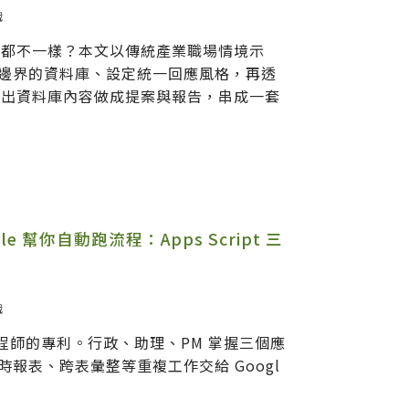
戰
回答都不一樣？本文以傳統產業職場情境示
建立有邊界的資料庫、設定統一回應風格，再透
ini 引出資料庫內容做成提案與報告，串成一套
e 幫你自動跑流程：Apps Script 三
戰
t 不是工程師的專利。行政、助理、PM 掌握三個應
報表、跨表彙整等重複工作交給 Googl