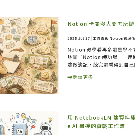
Notion 卡關沒人問怎
2026 Jul 17
工具實戰
Notion管理
Notion 教學看再多還是
地圖「Notion 練功場」
邊做邊記，練完還看得到自己
閱讀更多
用 NotebookLM 建資料
e AI 串接的實戰工作流