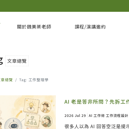
坊
關於魏美棻老師
課程/演講邀約
g
文章總覽
文章總覽
Tag: 工作整理學
AI 老是答非所問？先拆工
2026 Jul 29
AI 工作術
工作流程設計
很多人以為 AI 回答空泛是