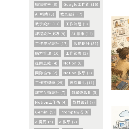
職場效率 (9)
Google工作術 (16)
AI 輔助 (5)
教具設計 (7)
教學設計 (13)
工作流程 (9)
課程設計技巧 (9)
AI 思維 (14)
工作流程設計 (17)
效能提升 (31)
腦力管理 (10)
工作節奏 (2)
提問思維 (4)
Notion (6)
團隊協作 (2)
Notion 教學 (3)
工作整理學 (25)
流程優化 (11)
課堂互動設計 (7)
教學遊戲化 (5)
Notion工作術 (4)
教材設計 (7)
Gemini (9)
Prompt技巧 (8)
AI提問 (5)
AI教學 (2)