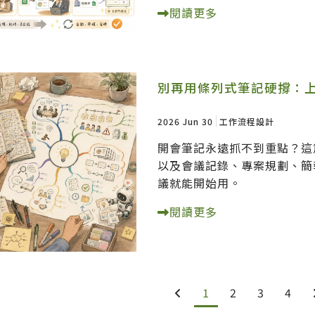
閱讀更多
別再用條列式筆記硬撐：
2026 Jun 30
工作流程設計
開會筆記永遠抓不到重點？這
以及會議記錄、專案規劃、簡
議就能開始用。
閱讀更多
1
2
3
4