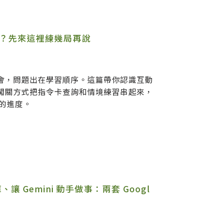
麼辦？先來這裡練幾局再說
術
學不會，問題出在學習順序。這篇帶你認識互動
，用闖關方式把指令卡查詢和情境練習串起來，
的進度。
庫、讓 Gemini 動手做事：兩套 Googl