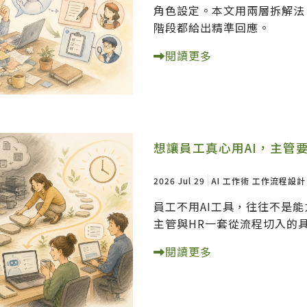
角色設定。本文用兩層拆解法，
階段都給出精準回應。
閱讀更多
想讓員工真心用AI，主管
2026 Jul 29
AI 工作術
工作流程設計
員工不用AI工具，往往不是
主管與HR一套從流程切入的
閱讀更多