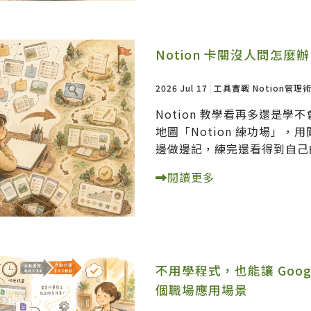
Notion 卡關沒人問怎
2026 Jul 17
工具實戰
Notion管理
Notion 教學看再多還是
地圖「Notion 練功場」
邊做邊記，練完還看得到自己
閱讀更多
不用學程式，也能讓 Googl
個職場應用場景