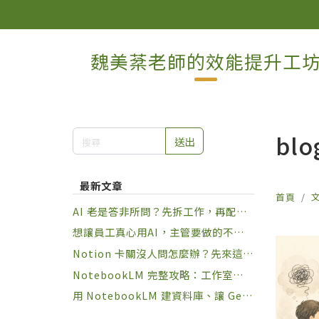
魏美棻老師的效能提升工
blo
送出
最新文章
首頁
AI 老是答非所問？先拆工作，再配角
色
想讓員工真心用AI，主管要做的不是
規定，是設計習慣
Notion 卡關沒人問怎麼辦？先來這裡
練幾局再說
NotebookLM 完整攻略：工作室九種
一鍵產出 + 下指令六大原則，讓知識
用 NotebookLM 建資料庫、讓 Gem
庫真正幫你做事
ini 動手做事：兩套 Google AI 串接