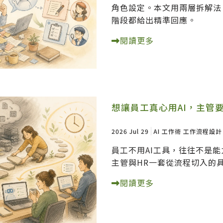
角色設定。本文用兩層拆解法，
階段都給出精準回應。
閱讀更多
想讓員工真心用AI，主管
2026 Jul 29
AI 工作術
工作流程設計
員工不用AI工具，往往不是
主管與HR一套從流程切入的
閱讀更多