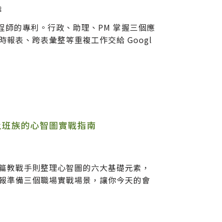
戰
t 不是工程師的專利。行政、助理、PM 掌握三個應
報表、跨表彙整等重複工作交給 Googl
上班族的心智圖實戰指南
篇教戰手則整理心智圖的六大基礎元素，
報準備三個職場實戰場景，讓你今天的會