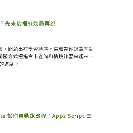
麼辦？先來這裡練幾局再說
術
學不會，問題出在學習順序。這篇帶你認識互動
，用闖關方式把指令卡查詢和情境練習串起來，
的進度。
e 幫你自動跑流程：Apps Script 三