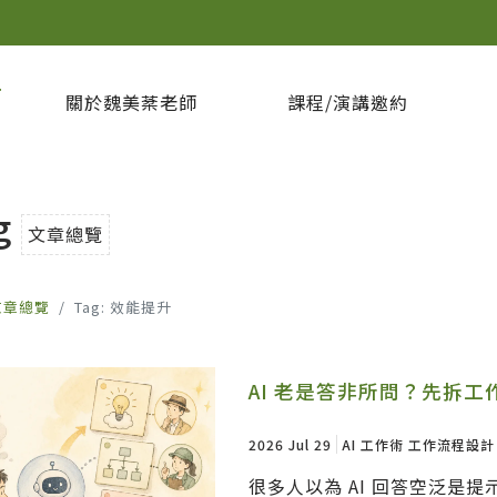
坊
關於魏美棻老師
課程/演講邀約
g
文章總覽
文章總覽
Tag: 效能提升
AI 老是答非所問？先拆工
2026 Jul 29
AI 工作術
工作流程設計
很多人以為 AI 回答空泛是