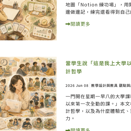
地圖「Notion 練功場」
邊做邊記，練完還看得到自己
閱讀更多
當學生說「這是我上大學
計哲學
2026 Jun 08
教學設計與教具
觀點與
一門開在星期一早八的大學課
以來第一次全勤的課。」本文
計哲學，以及為什麼體驗式、
力。
閱讀更多