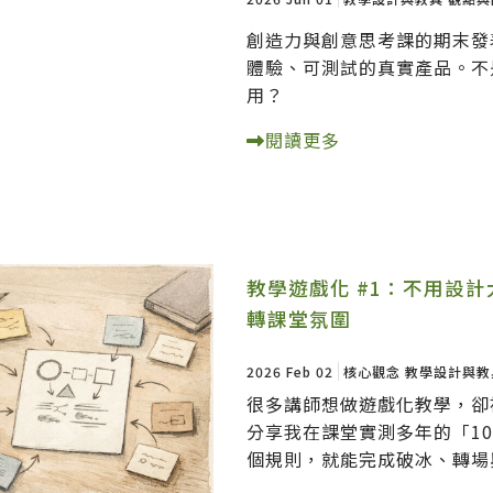
創造力與創意思考課的期末發
體驗、可測試的真實產品。不
用？
閱讀更多
教學遊戲化 #1：不用設計
轉課堂氛圍
2026 Feb 02
核心觀念
教學設計與教
很多講師想做遊戲化教學，卻
分享我在課堂實測多年的「1
個規則，就能完成破冰、轉場