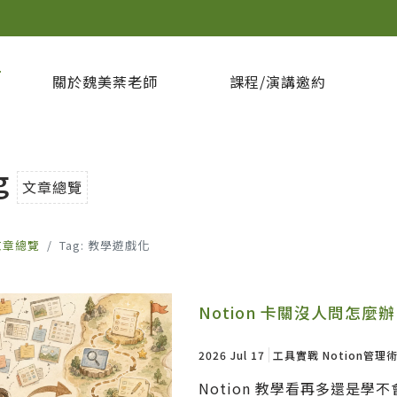
坊
關於魏美棻老師
課程/演講邀約
g
文章總覽
文章總覽
Tag: 教學遊戲化
Notion 卡關沒人問怎
2026 Jul 17
工具實戰
Notion管理
Notion 教學看再多還是