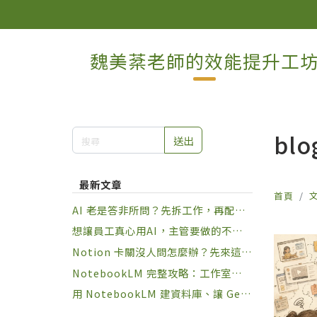
魏美棻老師的效能提升工
blo
送出
最新文章
首頁
AI 老是答非所問？先拆工作，再配角
色
想讓員工真心用AI，主管要做的不是
規定，是設計習慣
Notion 卡關沒人問怎麼辦？先來這裡
練幾局再說
NotebookLM 完整攻略：工作室九種
一鍵產出 + 下指令六大原則，讓知識
用 NotebookLM 建資料庫、讓 Gem
庫真正幫你做事
ini 動手做事：兩套 Google AI 串接