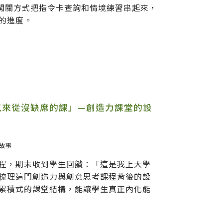
，用闖關方式把指令卡查詢和情境練習串起來，
的進度。
以來從沒缺席的課」—創造力課堂的設
故事
程，期末收到學生回饋：「這是我上大學
梳理這門創造力與創意思考課程背後的設
累積式的課堂結構，能讓學生真正內化能