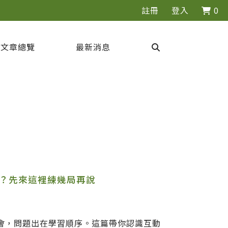
註冊
登入
0
文章總覽
最新消息
麼辦？先來這裡練幾局再說
術
學不會，問題出在學習順序。這篇帶你認識互動