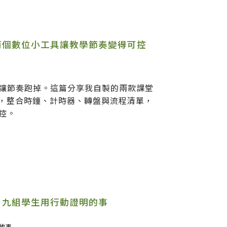
兩個數位小工具讓教學節奏變得可控
讓節奏跑掉。這篇分享我自製的兩款課堂
，整合時鐘、計時器、轉盤與流程清單，
控。
：九組學生用行動證明的事
故事