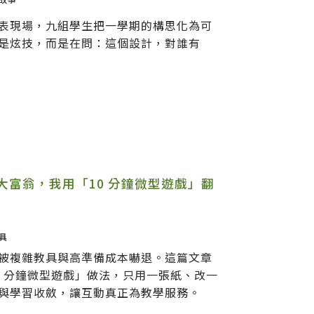
表現場，九組學生把一學期的構思化為可
是炫技，而是在問：這個設計，對誰有
大富翁，我用「10 分鐘微型遊戲」翻
具
被複雜教具與高準備成本嚇退。這篇文章
0 分鐘微型遊戲」做法，只用一張紙、改一
與學習收斂，讓互動真正為教學服務。