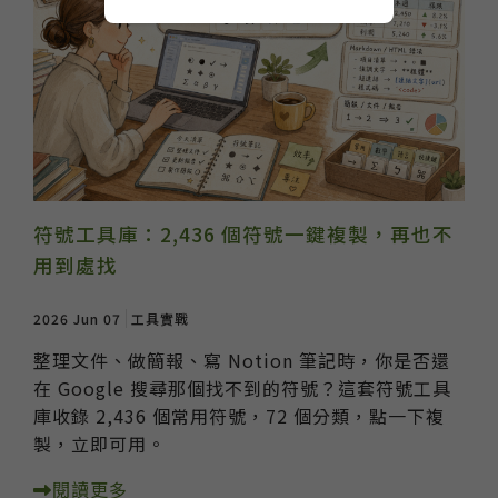
符號工具庫：2,436 個符號一鍵複製，再也不
用到處找
2026 Jun 07
工具實戰
整理文件、做簡報、寫 Notion 筆記時，你是否還
在 Google 搜尋那個找不到的符號？這套符號工具
庫收錄 2,436 個常用符號，72 個分類，點一下複
製，立即可用。
閱讀更多