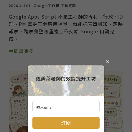
2026 Jul 01
Google工作術
工具實戰
Google Apps Script 不是工程師的專利。行政、助
理、PM 掌握三個應用場景，就能把表單通知、定時
報表、跨表彙整等重複工作交給 Google 自動完
成。
閱讀更多
魏美棻老師的效能提升工坊
訂閱