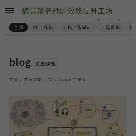
魏美棻老師的效能提升工坊
0
全部
AI 工作術
工作流程設計
工具實戰
教
blog
文章總覽
首頁
文章總覽
Tag: Google工作術