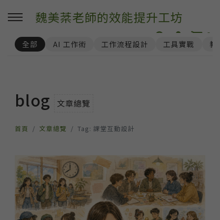
魏美棻老師的效能提升工坊
0
全部
AI 工作術
工作流程設計
工具實戰
教
blog
文章總覽
首頁
文章總覽
Tag: 課堂互動設計