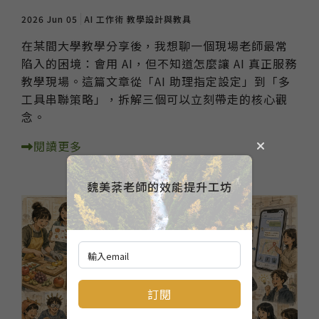
2026 Jun 05
AI 工作術
教學設計與教具
在某間大學教學分享後，我想聊一個現場老師最常
陷入的困境：會用 AI，但不知道怎麼讓 AI 真正服務
教學現場。這篇文章從「AI 助理指定設定」到「多
工具串聯策略」，拆解三個可以立刻帶走的核心觀
念。
閱讀更多
魏美棻老師的效能提升工坊
訂閱