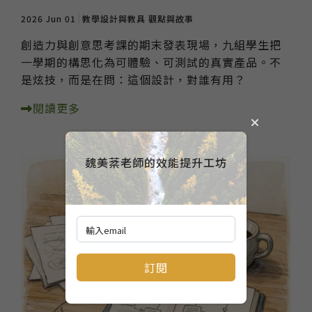
2026 Jun 01
教學設計與教具
觀點與故事
創造力與創意思考課的期末發表現場，九組學生把
一學期的構思化為可體驗、可測試的真實產品。不
是炫技，而是在問：這個設計，對誰有用？
閱讀更多
魏美棻老師的效能提升工坊
訂閱