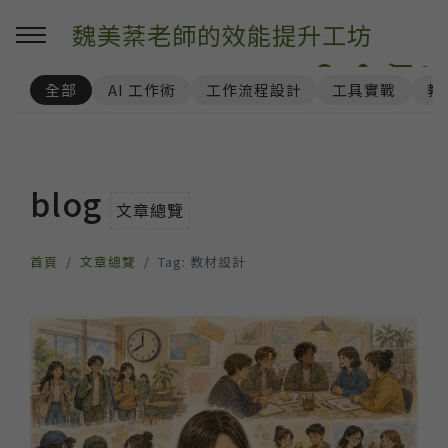
魏美棻老師的效能提升工坊
0
全部
AI 工作術
工作流程設計
工具實戰
教
blog
文章總覽
首頁
文章總覽
Tag: 教材設計