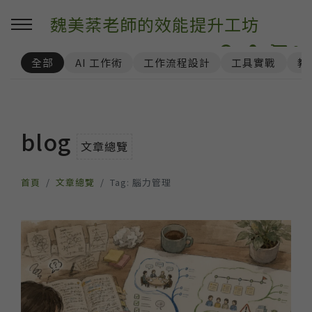
魏美棻老師的效能提升工坊
0
全部
AI 工作術
工作流程設計
工具實戰
教
blog
文章總覽
首頁
文章總覽
Tag: 腦力管理